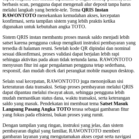
berbasis scan, pengguna dapat mengenali alur deposit tanpa harus
melalui langkah yang bertele-tele. Tema
QRIS Instan
RAWONTOTO
menekankan kemudahan akses, kecepatan
konfirmasi, serta tampilan sistem yang lebih praktis ketika
digunakan untuk kebutuhan angka TOTO.
Sistem QRIS instan membantu proses masuk saldo menjadi lebih
satset karena pengguna cukup mengikuti instruksi pembayaran yang
tersedia di halaman resmi. Setelah kode QR dipindai dan nominal
sesuai dikonfirmasi, proses validasi dapat berjalan lebih rapi
sehingga aktivitas pada akun tidak tertunda lama. RAWONTOTO
menyusun fitur ini agar pengalaman pengguna tetap sederhana,
responsif, dan mudah dicek dari perangkat mobile maupun desktop.
Selain soal kecepatan, RAWONTOTO juga menonjolkan sisi
keteraturan data transaksi. Setiap proses pembayaran melalui QRIS
dapat dipantau melalui riwayat akun, sehingga pengguna lebih
mudah memastikan status dana, waktu transaksi, serta keterangan
saldo yang masuk. Pendekatan ini membuat tema
Satset Masuk
Langsung Pasang Angka TOTO
terasa sebagai gambaran fitur
yang fokus pada efisiensi, bukan proses yang rumit.
Dengan tampilan yang ringan, instruksi yang jelas, dan sistem
pembayaran digital yang familiar, RAWONTOTO memberi
gambaran layanan yang mengutamakan akses cepat serta navigasi