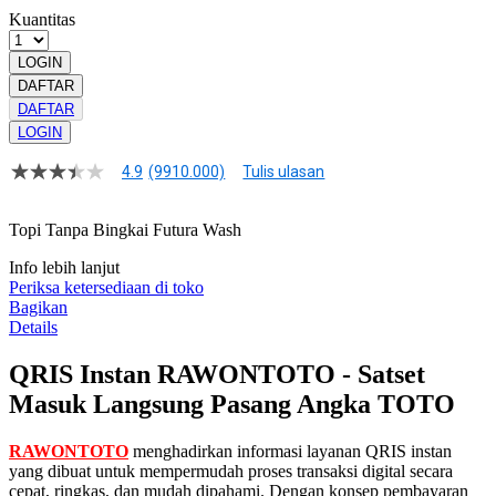
Kuantitas
LOGIN
DAFTAR
DAFTAR
LOGIN
4.9
(9910.000)
Tulis ulasan
4.9
dari
5
Topi Tanpa Bingkai Futura Wash
bintang,
nilai
Info lebih lanjut
rating
rata-
Periksa ketersediaan di toko
rata.
Bagikan
Read
Details
13
Reviews.
QRIS Instan RAWONTOTO - Satset
Tautan
halaman
Masuk Langsung Pasang Angka TOTO
yang
sama.
RAWONTOTO
menghadirkan informasi layanan QRIS instan
yang dibuat untuk mempermudah proses transaksi digital secara
cepat, ringkas, dan mudah dipahami. Dengan konsep pembayaran