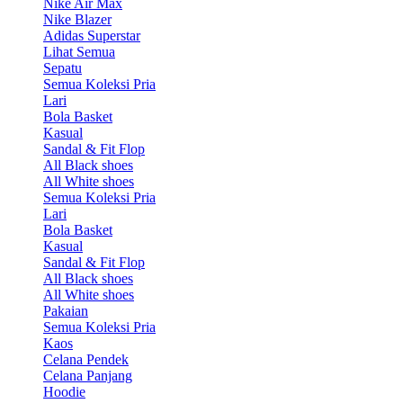
Nike Air Max
Nike Blazer
Adidas Superstar
Lihat Semua
Sepatu
Semua Koleksi Pria
Lari
Bola Basket
Kasual
Sandal & Fit Flop
All Black shoes
All White shoes
Semua Koleksi Pria
Lari
Bola Basket
Kasual
Sandal & Fit Flop
All Black shoes
All White shoes
Pakaian
Semua Koleksi Pria
Kaos
Celana Pendek
Celana Panjang
Hoodie