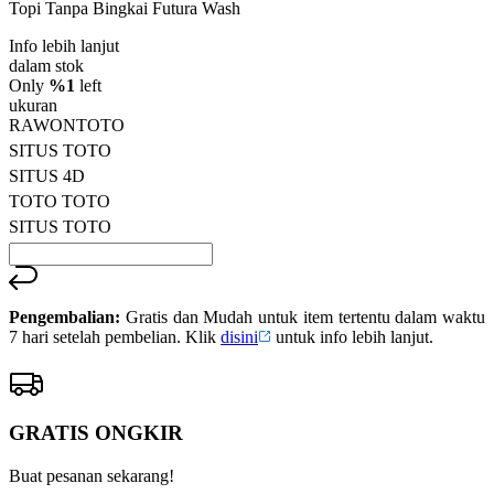
Topi Tanpa Bingkai Futura Wash
bintang,
nilai
Info lebih lanjut
rating
rata-
dalam stok
rata.
Only
%1
left
Read
ukuran
13
RAWONTOTO
Reviews.
SITUS TOTO
Tautan
halaman
SITUS 4D
yang
TOTO TOTO
sama.
SITUS TOTO
Pengembalian:
Gratis dan Mudah untuk item tertentu dalam waktu
7 hari setelah pembelian. Klik
disini
untuk info lebih lanjut.
GRATIS ONGKIR
Buat pesanan sekarang!