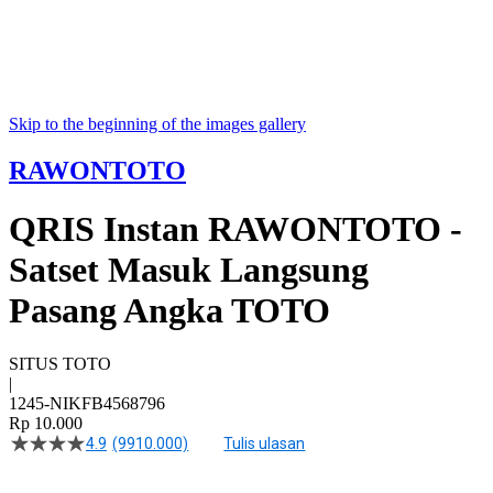
Skip to the beginning of the images gallery
RAWONTOTO
QRIS Instan RAWONTOTO -
Satset Masuk Langsung
Pasang Angka TOTO
SITUS TOTO
|
1245-NIKFB4568796
Rp 10.000
4.9
(9910.000)
Tulis ulasan
4.5
dari
5