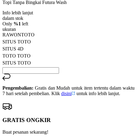
Topi Tanpa Bingkai Futura Wash
bintang,
nilai
Info lebih lanjut
rating
rata-
dalam stok
rata.
Only
%1
left
Read
ukuran
13
RAWONTOTO
Reviews.
SITUS TOTO
Tautan
halaman
SITUS 4D
yang
TOTO TOTO
sama.
SITUS TOTO
Pengembalian:
Gratis dan Mudah untuk item tertentu dalam waktu
7 hari setelah pembelian. Klik
disini
untuk info lebih lanjut.
GRATIS ONGKIR
Buat pesanan sekarang!