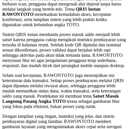
berbasis scan, pengguna dapat mengenali alur deposit tanpa harus
melalui langkah yang bertele-tele. Tema
QRIS Instan
RAWONTOTO
menekankan kemudahan akses, kecepatan
konfirmasi, serta tampilan sistem yang lebih praktis ketika
digunakan untuk kebutuhan angka TOTO.
Sistem QRIS instan membantu proses masuk saldo menjadi lebih
satset karena pengguna cukup mengikuti instruksi pembayaran yang
tersedia di halaman resmi. Setelah kode QR dipindai dan nominal
sesuai dikonfirmasi, proses validasi dapat berjalan lebih rapi
sehingga aktivitas pada akun tidak tertunda lama. RAWONTOTO
menyusun fitur ini agar pengalaman pengguna tetap sederhana,
responsif, dan mudah dicek dari perangkat mobile maupun desktop.
Selain soal kecepatan, RAWONTOTO juga menonjolkan sisi
keteraturan data transaksi. Setiap proses pembayaran melalui QRIS
dapat dipantau melalui riwayat akun, sehingga pengguna lebih
mudah memastikan status dana, waktu transaksi, serta keterangan
saldo yang masuk. Pendekatan ini membuat tema
Satset Masuk
Langsung Pasang Angka TOTO
terasa sebagai gambaran fitur
yang fokus pada efisiensi, bukan proses yang rumit.
Dengan tampilan yang ringan, instruksi yang jelas, dan sistem
pembayaran digital yang familiar, RAWONTOTO memberi
gambaran layanan yang mengutamakan akses cepat serta navigasi