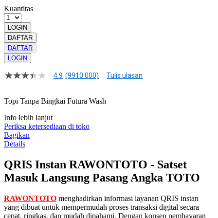
Kuantitas
LOGIN
DAFTAR
DAFTAR
LOGIN
4.9
(9910.000)
Tulis ulasan
4.9
dari
5
Topi Tanpa Bingkai Futura Wash
bintang,
nilai
Info lebih lanjut
rating
rata-
Periksa ketersediaan di toko
rata.
Bagikan
Read
Details
13
Reviews.
QRIS Instan RAWONTOTO - Satset
Tautan
halaman
Masuk Langsung Pasang Angka TOTO
yang
sama.
RAWONTOTO
menghadirkan informasi layanan QRIS instan
yang dibuat untuk mempermudah proses transaksi digital secara
cepat, ringkas, dan mudah dipahami. Dengan konsep pembayaran