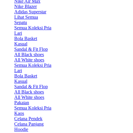
Nike Air Max
Nike Blazer
Adidas Superstar
Lihat Semua
Sepatu
Semua Koleksi Pria
Lari
Bola Basket
Kasual
Sandal & Fit Flop
All Black shoes
All White shoes
Semua Koleksi Pria
Lari
Bola Basket
Kasual
Sandal & Fit Flop
All Black shoes
All White shoes
Pakaian
Semua Koleksi Pria
Kaos
Celana Pendek
Celana Panjang
Hoodie