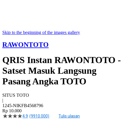
Skip to the beginning of the images gallery
RAWONTOTO
QRIS Instan RAWONTOTO -
Satset Masuk Langsung
Pasang Angka TOTO
SITUS TOTO
|
1245-NIKFB4568796
Rp 10.000
4.9
(9910.000)
Tulis ulasan
4.5
dari
5