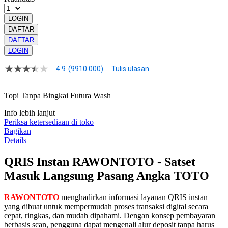
LOGIN
DAFTAR
DAFTAR
LOGIN
4.9
(9910.000)
Tulis ulasan
4.9
dari
5
Topi Tanpa Bingkai Futura Wash
bintang,
nilai
Info lebih lanjut
rating
rata-
Periksa ketersediaan di toko
rata.
Bagikan
Read
Details
13
Reviews.
QRIS Instan RAWONTOTO - Satset
Tautan
halaman
Masuk Langsung Pasang Angka TOTO
yang
sama.
RAWONTOTO
menghadirkan informasi layanan QRIS instan
yang dibuat untuk mempermudah proses transaksi digital secara
cepat, ringkas, dan mudah dipahami. Dengan konsep pembayaran
berbasis scan, pengguna dapat mengenali alur deposit tanpa harus