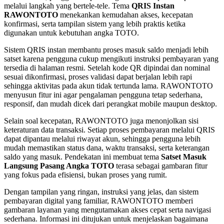
melalui langkah yang bertele-tele. Tema
QRIS Instan
RAWONTOTO
menekankan kemudahan akses, kecepatan
konfirmasi, serta tampilan sistem yang lebih praktis ketika
digunakan untuk kebutuhan angka TOTO.
Sistem QRIS instan membantu proses masuk saldo menjadi lebih
satset karena pengguna cukup mengikuti instruksi pembayaran yang
tersedia di halaman resmi. Setelah kode QR dipindai dan nominal
sesuai dikonfirmasi, proses validasi dapat berjalan lebih rapi
sehingga aktivitas pada akun tidak tertunda lama. RAWONTOTO
menyusun fitur ini agar pengalaman pengguna tetap sederhana,
responsif, dan mudah dicek dari perangkat mobile maupun desktop.
Selain soal kecepatan, RAWONTOTO juga menonjolkan sisi
keteraturan data transaksi. Setiap proses pembayaran melalui QRIS
dapat dipantau melalui riwayat akun, sehingga pengguna lebih
mudah memastikan status dana, waktu transaksi, serta keterangan
saldo yang masuk. Pendekatan ini membuat tema
Satset Masuk
Langsung Pasang Angka TOTO
terasa sebagai gambaran fitur
yang fokus pada efisiensi, bukan proses yang rumit.
Dengan tampilan yang ringan, instruksi yang jelas, dan sistem
pembayaran digital yang familiar, RAWONTOTO memberi
gambaran layanan yang mengutamakan akses cepat serta navigasi
sederhana. Informasi ini ditujukan untuk menjelaskan bagaimana