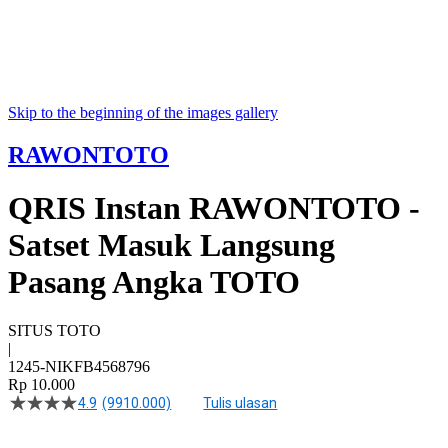
Skip to the beginning of the images gallery
RAWONTOTO
QRIS Instan RAWONTOTO -
Satset Masuk Langsung
Pasang Angka TOTO
SITUS TOTO
|
1245-NIKFB4568796
Rp 10.000
4.9
(9910.000)
Tulis ulasan
4.5
dari
5