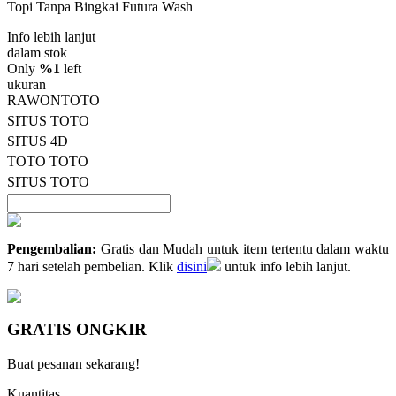
Topi Tanpa Bingkai Futura Wash
bintang,
nilai
Info lebih lanjut
rating
rata-
dalam stok
rata.
Only
%1
left
Read
ukuran
13
RAWONTOTO
Reviews.
SITUS TOTO
Tautan
halaman
SITUS 4D
yang
TOTO TOTO
sama.
SITUS TOTO
Pengembalian:
Gratis dan Mudah untuk item tertentu dalam waktu
7 hari setelah pembelian. Klik
disini
untuk info lebih lanjut.
GRATIS ONGKIR
Buat pesanan sekarang!
Kuantitas