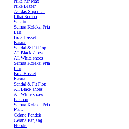
Nike Air Max
Nike Blazer
Adidas Superstar
Lihat Semua
Sepatu
Semua Koleksi Pria
Lari
Bola Basket
Kasual
Sandal & Fit Flop
All Black shoes
All White shoes
Semua Koleksi Pria
Lari
Bola Basket
Kasual
Sandal & Fit Flop
All Black shoes
All White shoes
Pakaian
Semua Koleksi Pria
Kaos
Celana Pendek
Celana Panjang
Hoodie